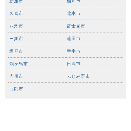
新座市
桶川市
久喜市
北本市
八潮市
富士見市
三郷市
蓮田市
坂戸市
幸手市
鶴ヶ島市
日高市
吉川市
ふじみ野市
白岡市