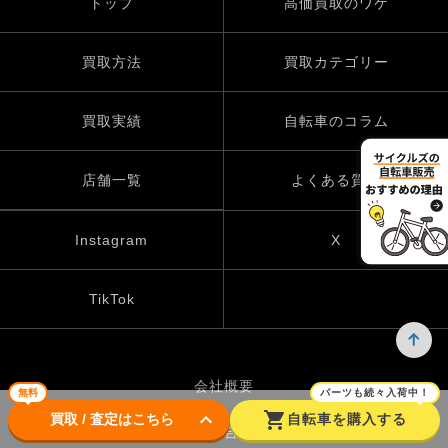
トップ
高価買取のワケ
買取方法
買取カテゴリー
買取実績
自転車のコラム
店舗一覧
よくある質問
Instagram
X
TikTok
会社概要
無料
パーツも続々入荷中！
keyboard_arrow_down
shopping_cart
買取 / 査定はこちら
自転車を購入する
お問い合わせ