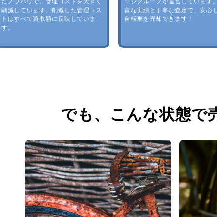
たノウハウで、管理コストを大きく
ージグループが運営しています
削減しています。削減した管理コス
富な実績と丁寧な査定で、安心
トはすべて買取額に反映していま
自転車を売却できます！
す。
でも、
こんな状態で