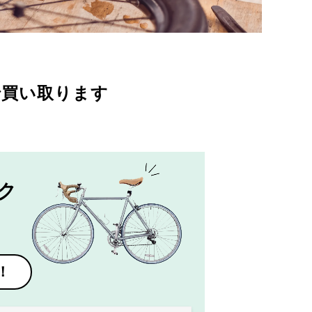
で買い取ります
ク
！