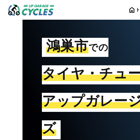
home
鴻巣市
での
タイヤ・チュ
アップガレー
ズ