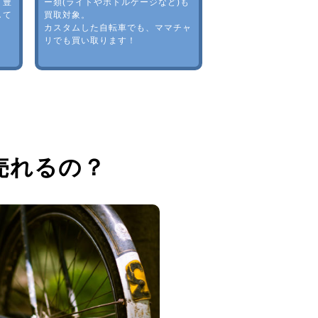
。豊
ー類(ライトやボトルゲージなど)も
して
買取対象。
カスタムした自転車でも、ママチャ
リでも買い取ります！
売れるの？