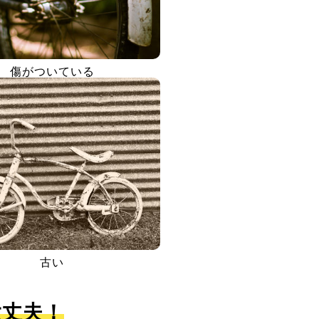
傷がついている
古い
大丈夫！