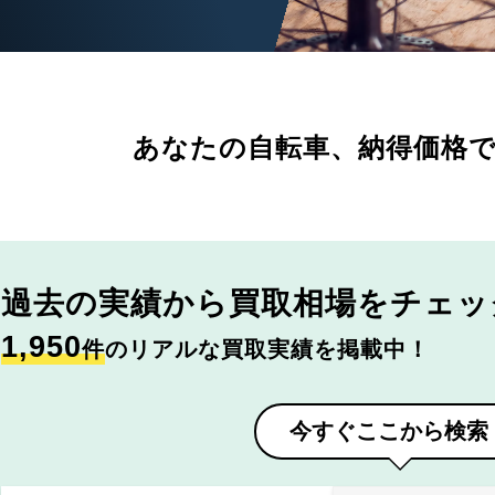
あなたの自転車、
納得価格
過去の実績から
買取相場をチェッ
1,950
件
のリアルな買取実績を掲載中！
今すぐここから検索