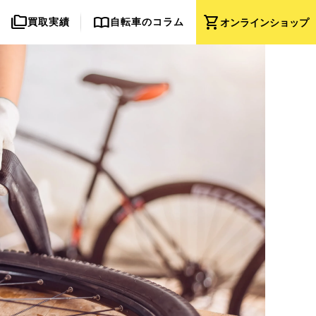
folder_copy
import_contacts
shopping_cart
買取実績
自転車のコラム
オンライン
ショップ