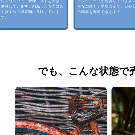
たノウハウで、管理コストを大きく
ージグループが運営しています
削減しています。削減した管理コス
富な実績と丁寧な査定で、安心
トはすべて買取額に反映していま
自転車を売却できます！
す。
でも、
こんな状態で