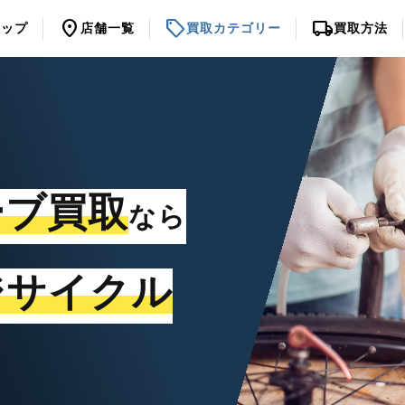
location_on
sell
local_shipping
トップ
店舗一覧
買取カテゴリー
買取方法
ーブ買取
なら
ジサイクル