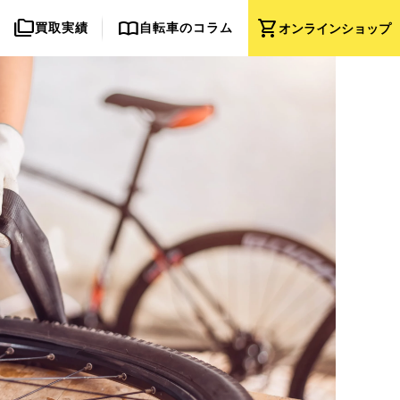
folder_copy
import_contacts
shopping_cart
買取実績
自転車のコラム
オンライン
ショップ