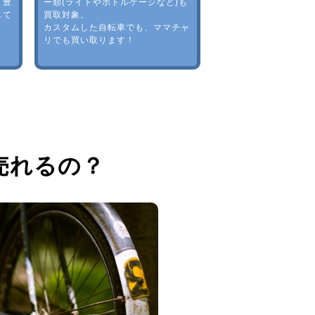
。豊
ー類(ライトやボトルゲージなど)も
して
買取対象。
カスタムした自転車でも、ママチャ
リでも買い取ります！
売れるの？