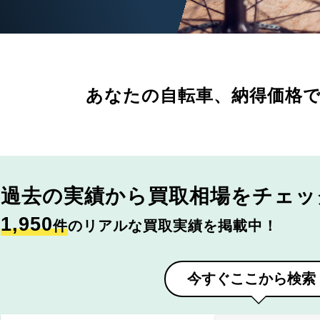
あなたの自転車、
納得価格
過去の実績から
買取相場をチェッ
1,950
件
のリアルな買取実績を掲載中！
今すぐここから検索