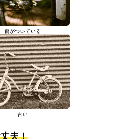
傷がついている
古い
大丈夫！