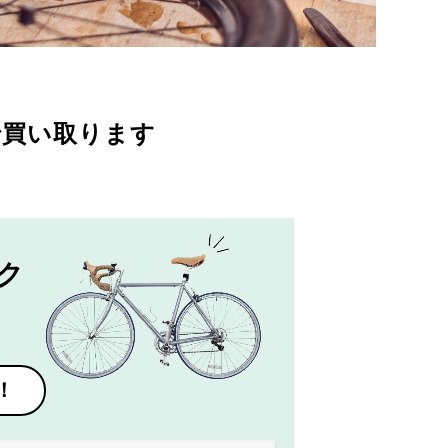
で買い取ります
ク
！