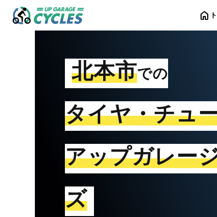
home
北本市
での
タイヤ・チュ
アップガレー
ズ