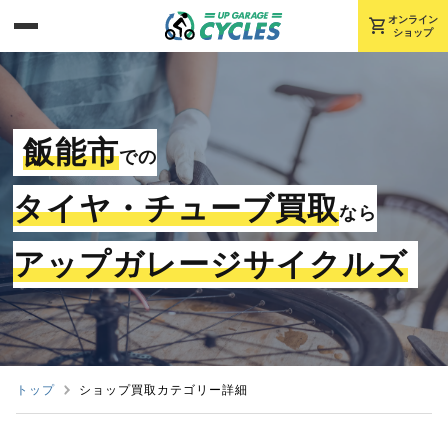
shopping_cart
オンライン
ショップ
飯能市
での
タイヤ・チューブ買取
なら
アップガレージサイクルズ
トップ
ショップ買取カテゴリー詳細