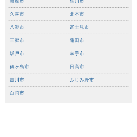
新座市
桶川市
久喜市
北本市
八潮市
富士見市
三郷市
蓮田市
坂戸市
幸手市
鶴ヶ島市
日高市
吉川市
ふじみ野市
白岡市