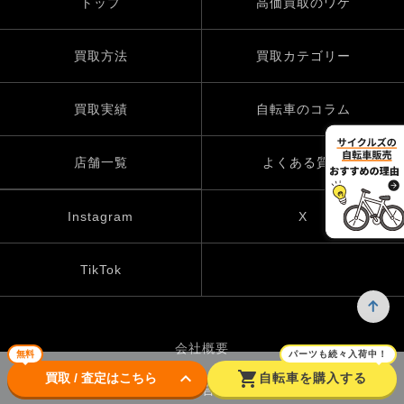
トップ
高価買取のワケ
買取方法
買取カテゴリー
買取実績
自転車のコラム
店舗一覧
よくある質問
Instagram
X
TikTok
会社概要
無料
パーツも続々入荷中！
keyboard_arrow_down
shopping_cart
買取 / 査定はこちら
自転車を購入する
お問い合わせ