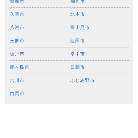
新座市
桶川市
久喜市
北本市
八潮市
富士見市
三郷市
蓮田市
坂戸市
幸手市
鶴ヶ島市
日高市
吉川市
ふじみ野市
白岡市