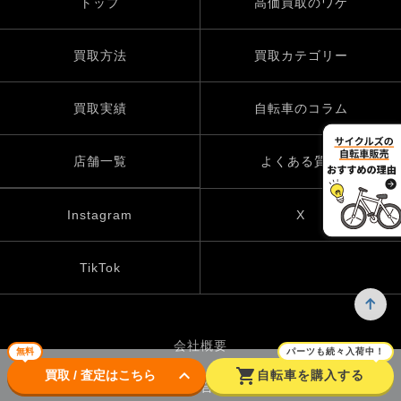
トップ
高価買取のワケ
買取方法
買取カテゴリー
買取実績
自転車のコラム
店舗一覧
よくある質問
Instagram
X
TikTok
会社概要
無料
パーツも続々入荷中！
keyboard_arrow_down
shopping_cart
買取 / 査定はこちら
自転車を購入する
お問い合わせ