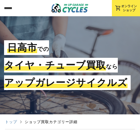
shopping_cart
オンライン
ショップ
日高市
での
タイヤ・チューブ買取
なら
アップガレージサイクルズ
トップ
ショップ買取カテゴリー詳細