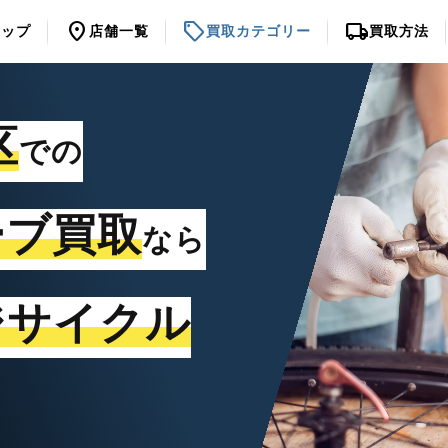
location_on
sell
local_shipping
トップ
店舗一覧
買取カテゴリー
買取方法
区
での
ーブ買取
なら
ジサイクル