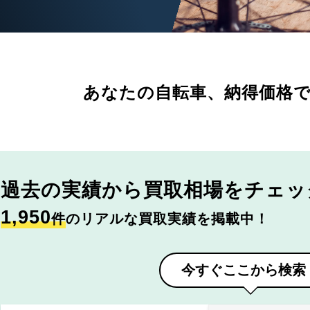
あなたの自転車、
納得価格
過去の実績から
買取相場をチェッ
1,950
件
のリアルな買取実績を掲載中！
今すぐここから検索