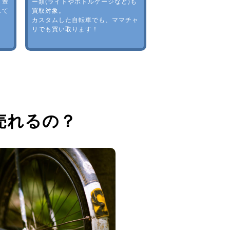
。豊
ー類(ライトやボトルゲージなど)も
して
買取対象。
カスタムした自転車でも、ママチャ
リでも買い取ります！
売れるの？