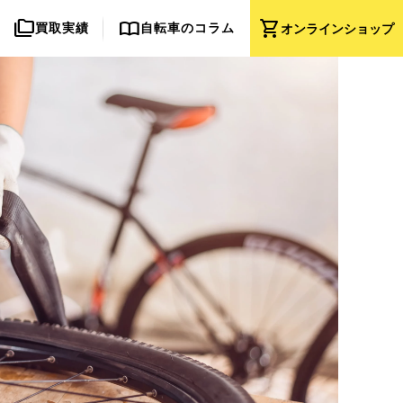
folder_copy
import_contacts
shopping_cart
買取実績
自転車のコラム
オンライン
ショップ