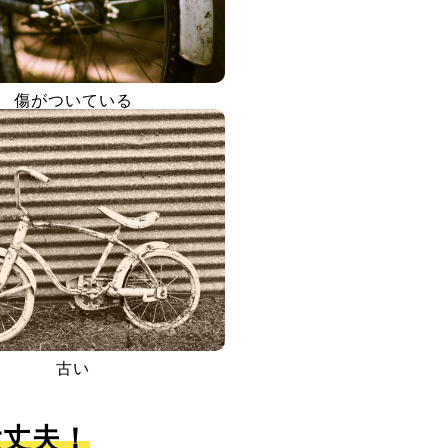
傷がついている
古い
大丈夫！