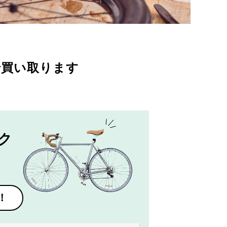
で買い取ります
ク
！