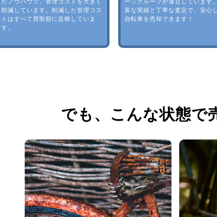
たノウハウで、管理コストを大きく
ージグループが運営しています
削減しています。削減した管理コス
富な実績と丁寧な査定で、安心
トはすべて買取額に反映していま
自転車を売却できます！
す。
でも、
こんな状態で