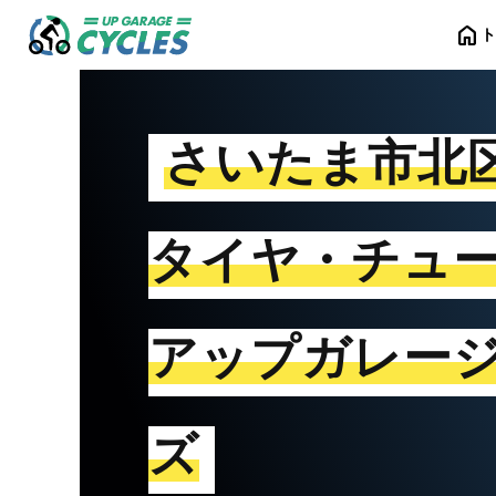
home
さいたま市北
タイヤ・チュ
アップガレー
ズ