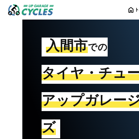
home
入間市
での
タイヤ・チュ
アップガレー
ズ