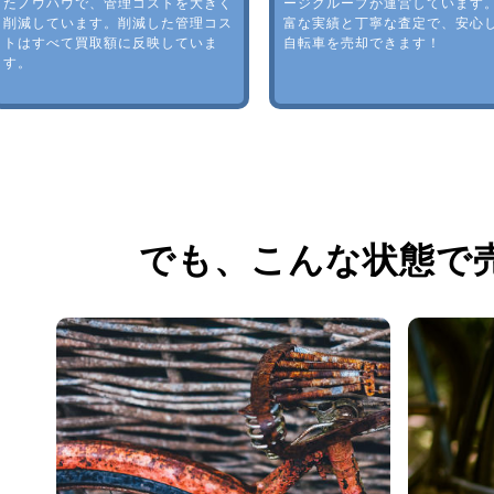
たノウハウで、管理コストを大きく
ージグループが運営しています
削減しています。削減した管理コス
富な実績と丁寧な査定で、安心
トはすべて買取額に反映していま
自転車を売却できます！
す。
でも、
こんな状態で