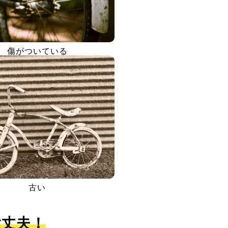
傷がついている
古い
大丈夫！