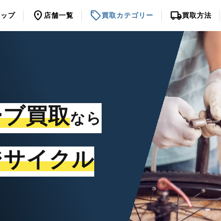
location_on
sell
local_shipping
トップ
店舗一覧
買取カテゴリー
買取方法
ーブ買取
なら
ジサイクル