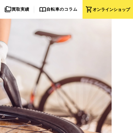
folder_copy
import_contacts
shopping_cart
買取実績
自転車のコラム
オンライン
ショップ