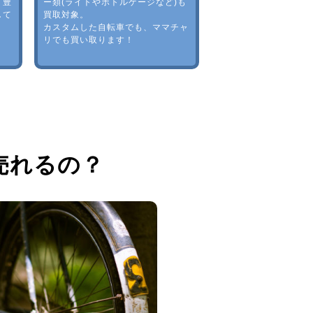
。豊
ー類(ライトやボトルゲージなど)も
して
買取対象。
カスタムした自転車でも、ママチャ
リでも買い取ります！
売れるの？