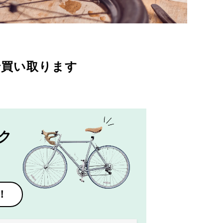
で買い取ります
ク
！