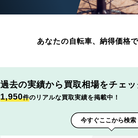
あなたの自転車、
納得価格
過去の実績から
買取相場をチェッ
1,950
件
のリアルな買取実績を掲載中！
今すぐここから検索