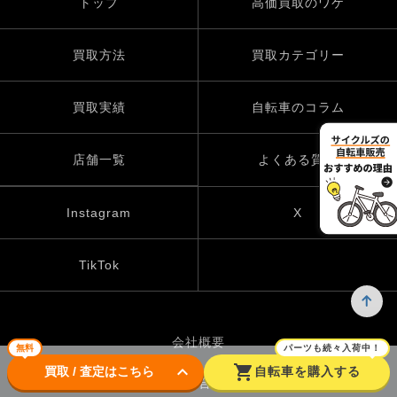
トップ
高価買取のワケ
買取方法
買取カテゴリー
買取実績
自転車のコラム
店舗一覧
よくある質問
Instagram
X
TikTok
会社概要
無料
パーツも続々入荷中！
keyboard_arrow_down
shopping_cart
買取 / 査定はこちら
自転車を購入する
お問い合わせ