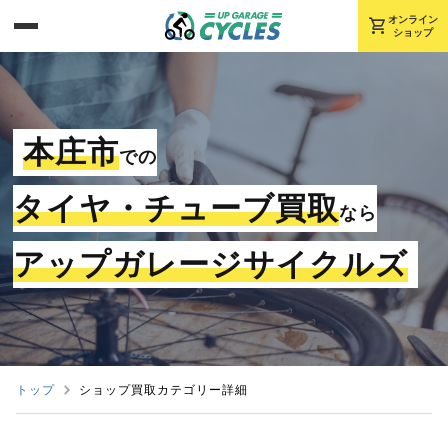
shopping_cart
オンライン
ショップ
本庄市
での
タイヤ・チューブ買取
なら
アップガレージサイクルズ
トップ
ショップ買取カテゴリー詳細