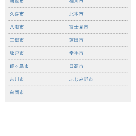
新座市
桶川市
久喜市
北本市
八潮市
富士見市
三郷市
蓮田市
坂戸市
幸手市
鶴ヶ島市
日高市
吉川市
ふじみ野市
白岡市