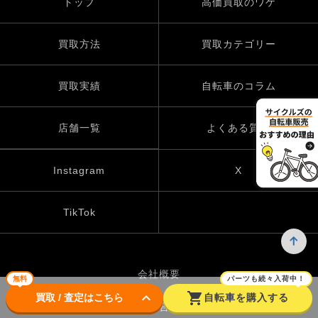
トップ
高価買取のワケ
買取方法
買取カテゴリー
買取実績
自転車のコラム
店舗一覧
よくある質問
Instagram
X
TikTok
会社概要
無料
パーツも続々入荷中！
keyboard_arrow_down
shopping_cart
買取 / 査定はこちら
自転車を購入する
お問い合わせ