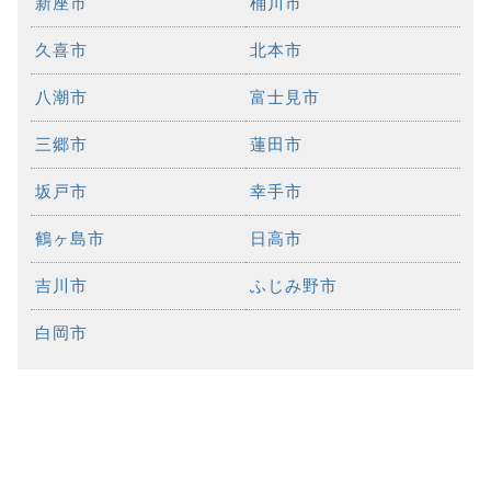
新座市
桶川市
久喜市
北本市
八潮市
富士見市
三郷市
蓮田市
坂戸市
幸手市
鶴ヶ島市
日高市
吉川市
ふじみ野市
白岡市