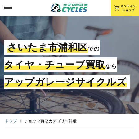
shopping_cart
オンライン
ショップ
さいたま市浦和区
での
タイヤ・チューブ買取
なら
アップガレージサイクルズ
トップ
ショップ買取カテゴリー詳細