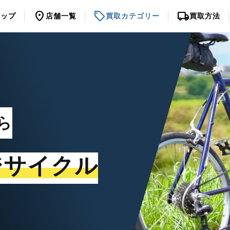
location_on
sell
local_shipping
トップ
店舗一覧
買取カテゴリー
買取方法
ら
ジサイクル