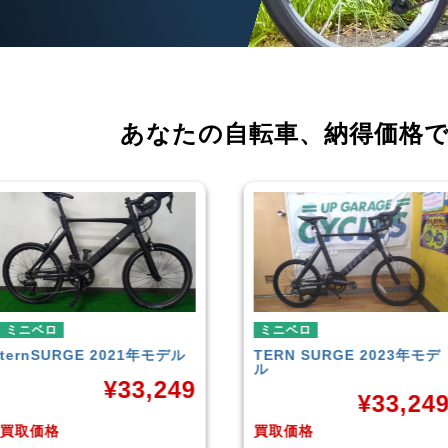
あなたの自転車、
納得価格
ミニベロ
ミニベロ
TERN
SURGE 2023年モデ
シティサイクル・ママチャリ
ル
TERN
SURGE 2021年モデ
ル
¥
33,249
¥
36,00
買取価格
買取価格