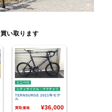
で買い取ります
ロードバイク
ミニベロ
ミニベロ
GIANT
IDIOM 1 2022年モ
シティサイクル・マ
デル
SIKISIMA
LUSCI
¥
38,500
¥
0
買取価格
買取価格