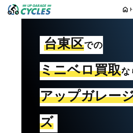
home
台東区
での
ミニベロ買取
な
アップガレー
ズ