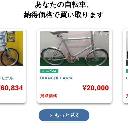
あなたの自転車、
納得価格で買い取ります
ミニベロ
tern
SURGE 2021年モデル
T
20,000
¥
33,249
買取価格
買
もっと見る