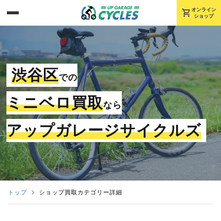
shopping_cart
オンライン
ショップ
渋谷区
での
ミニベロ買取
なら
アップガレージサイクルズ
トップ
ショップ買取カテゴリー詳細