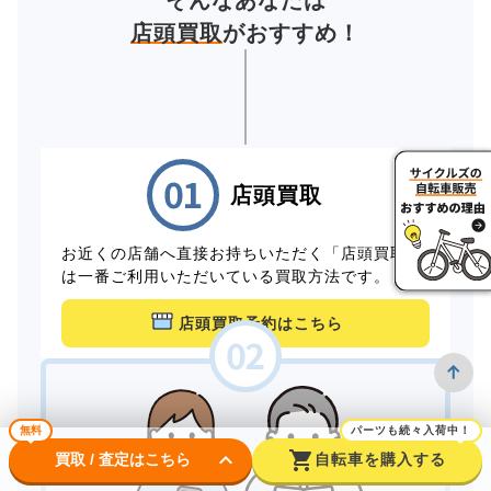
そんなあなたは
店頭買取
がおすすめ！
店頭買取
お近くの店舗へ直接お持ちいただく「店頭買取」
は一番ご利用いただいている買取方法です。
店頭買取予約はこちら
無料
パーツも続々入荷中！
keyboard_arrow_down
shopping_cart
買取 / 査定はこちら
自転車を購入する