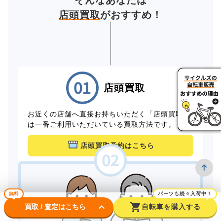
そんなあなたは
店頭買取
がおすすめ！
店頭買取
お近くの店舗へ直接お持ちいただく「店頭買取」
は一番ご利用いただいている買取方法です。
店頭買取予約はこちら
無料
パーツも続々入荷中！
keyboard_arrow_down
shopping_cart
買取 / 査定はこちら
自転車を購入する