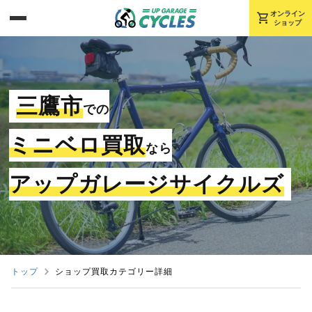
shopping_cart
オンライン
ショップ
三鷹市
での
ミニベロ買取
なら
アップガレージサイクルズ
トップ
ショップ買取カテゴリー詳細