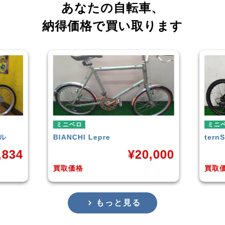
あなたの自転車、
納得価格で買い取ります
ミニベロ
ミニ
tern
SURGE 2021年モデル
TER
,000
¥
33,249
買取価格
買取
もっと見る