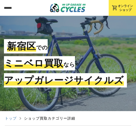
shopping_cart
オンライン
ショップ
新宿区
での
ミニベロ買取
なら
アップガレージサイクルズ
トップ
ショップ買取カテゴリー詳細