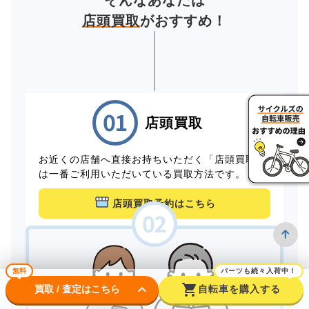
そんなあなたは
店頭買取
がおすすめ！
店頭買取
お近くの店舗へ直接お持ちいただく「店頭買取」
は一番ご利用いただいている買取方法です。
店頭買取予約はこちら
無料
パーツも続々入荷中！
keyboard_arrow_down
shopping_cart
買取 / 査定はこちら
自転車を購入する