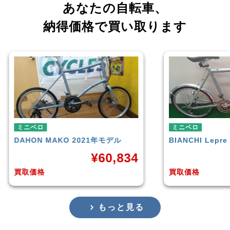
あなたの自転車、
納得価格で買い取ります
ミニベロ
ミニベロ
BIANCHI
Lepre
tern
SURGE 
¥
20,000
買取価格
買取価格
もっと見る