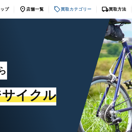
location_on
sell
local_shipping
トップ
店舗一覧
買取カテゴリー
買取方法
ら
ジサイクル