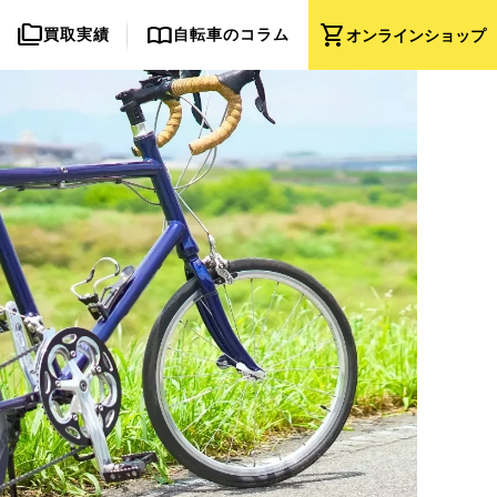
folder_copy
import_contacts
shopping_cart
買取実績
自転車のコラム
オンライン
ショップ