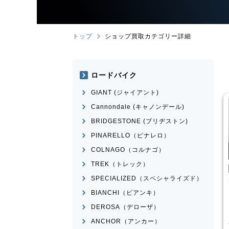
トップ
ショップ買取カテゴリー詳細
ロードバイク
GIANT (ジャイアント)
Cannondale (キャノンデール)
BRIDGESTONE (ブリヂストン)
PINARELLO（ピナレロ）
COLNAGO（コルナゴ）
TREK（トレック）
ミニベロ
SPECIALIZED（スペシャライズド）
MAKO 2021年モデ
BIANCHI
Lepre
BIANCHI（ビアンキ）
¥
20,000
¥
60,834
DEROSA（デローザ）
買取価格
ANCHOR（アンカー）