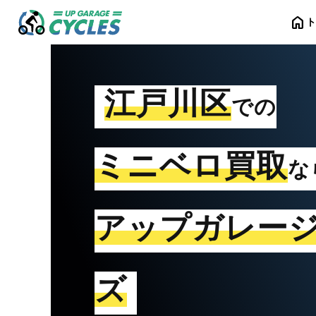
home
江戸川区
での
ミニベロ買取
な
アップガレー
ズ