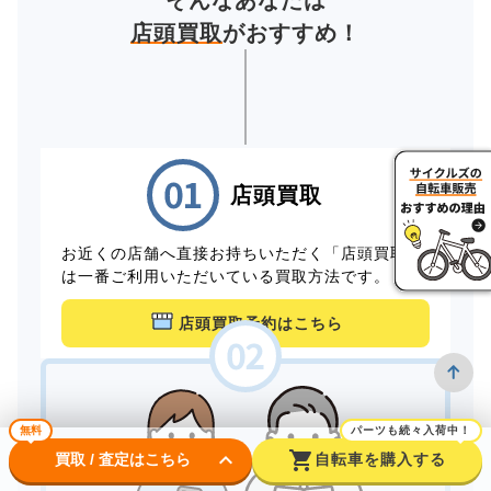
そんなあなたは
店頭買取
がおすすめ！
店頭買取
お近くの店舗へ直接お持ちいただく「店頭買取」
は一番ご利用いただいている買取方法です。
店頭買取予約はこちら
無料
パーツも続々入荷中！
keyboard_arrow_down
shopping_cart
買取 / 査定はこちら
自転車を購入する