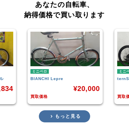
あなたの自転車、
納得価格で買い取ります
ミニベロ
ミニ
tern
SURGE 2021年モデル
TER
,000
¥
33,249
買取価格
買取
もっと見る