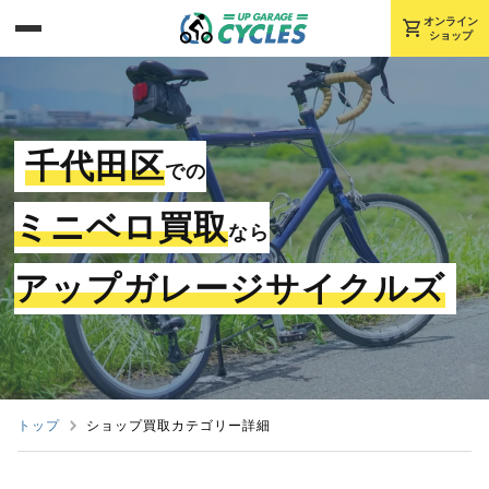
shopping_cart
オンライン
ショップ
千代田区
での
ミニベロ買取
なら
アップガレージサイクルズ
トップ
ショップ買取カテゴリー詳細