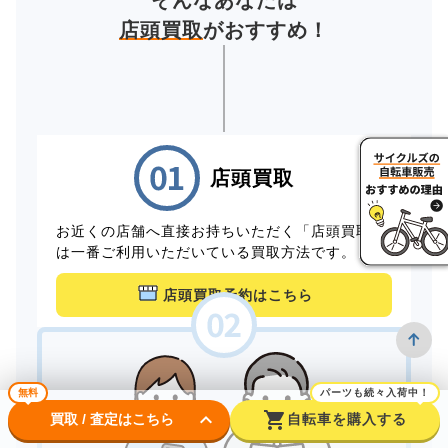
そんなあなたは
店頭買取
がおすすめ！
店頭買取
お近くの店舗へ直接お持ちいただく「店頭買取」
は一番ご利用いただいている買取方法です。
店頭買取予約はこちら
無料
パーツも続々入荷中！
keyboard_arrow_down
shopping_cart
買取 / 査定はこちら
自転車を購入する