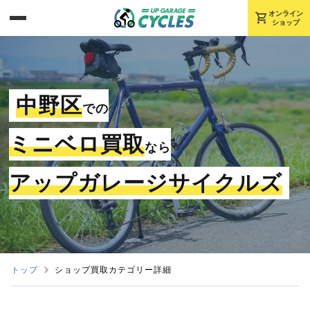
shopping_cart
オンライン
ショップ
中野区
での
ミニベロ買取
なら
アップガレージサイクルズ
トップ
ショップ買取カテゴリー詳細