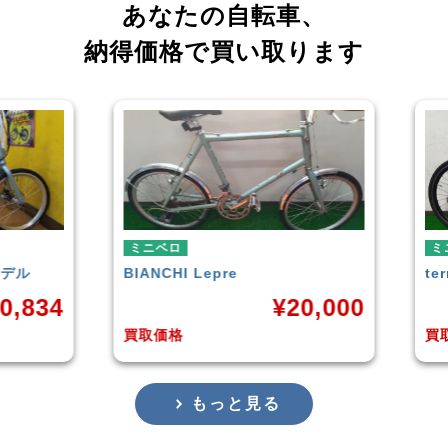
あなたの自転車、
納得価格で買い取ります
ミニベロ
ミ
tern
SURGE 2021年モデル
T
0,000
¥
33,249
買取価格
買
もっと見る