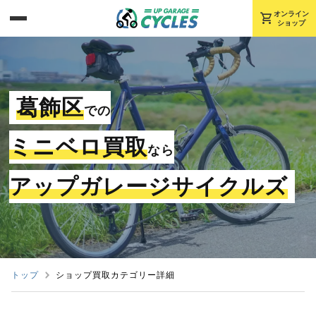
shopping_cart
オンライン
ショップ
葛飾区
での
ミニベロ買取
なら
アップガレージサイクルズ
トップ
ショップ買取カテゴリー詳細