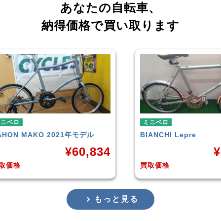
あなたの自転車、
納得価格で買い取ります
ニベロ
ミニベロ
ANCHI
Lepre
tern
SURGE 2021年モデ
¥
20,000
¥
取価格
買取価格
もっと見る