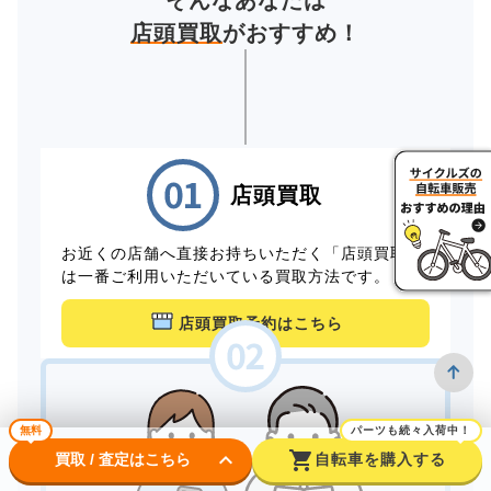
そんなあなたは
店頭買取
がおすすめ！
店頭買取
お近くの店舗へ直接お持ちいただく「店頭買取」
は一番ご利用いただいている買取方法です。
店頭買取予約はこちら
無料
パーツも続々入荷中！
keyboard_arrow_down
shopping_cart
買取 / 査定はこちら
自転車を購入する