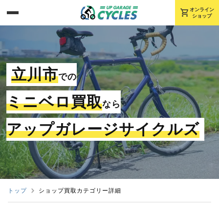
shopping_cart
オンライン
ショップ
立川市
での
ミニベロ買取
なら
アップガレージサイクルズ
トップ
ショップ買取カテゴリー詳細