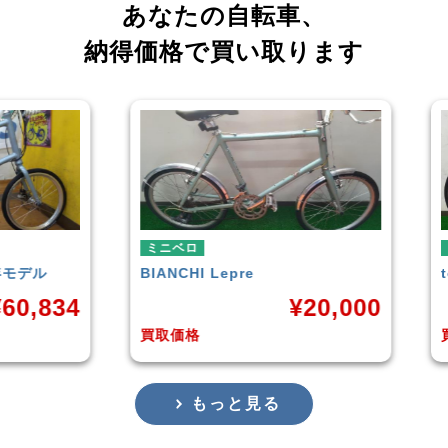
あなたの自転車、
納得価格で買い取ります
ミニベロ
ミ
tern
SURGE 2021年モデル
T
20,000
¥
33,249
買取価格
買
もっと見る