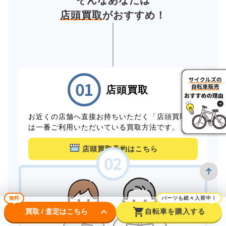
そんなあなたは
店頭買取
がおすすめ！
店頭買取
お近くの店舗へ直接お持ちいただく「店頭買取」
は一番ご利用いただいている買取方法です。
店頭買取予約はこちら
無料
パーツも続々入荷中！
keyboard_arrow_down
shopping_cart
買取 / 査定はこちら
自転車を購入する