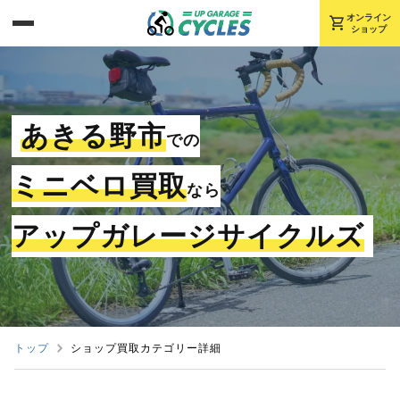
shopping_cart
オンライン
ショップ
あきる野市
での
ミニベロ買取
なら
アップガレージサイクルズ
トップ
ショップ買取カテゴリー詳細