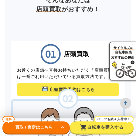
そんなあなたは
店頭買取
がおすすめ！
店頭買取
お近くの店舗へ直接お持ちいただく「店頭買取」
は一番ご利用いただいている買取方法です。
店頭買取予約はこちら
無料
パーツも続々入荷中！
keyboard_arrow_down
shopping_cart
買取 / 査定はこちら
自転車を購入する