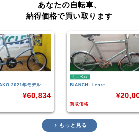
あなたの自転車、
納得価格で買い取ります
ミニベロ
ミニ
デル
BIANCHI
Lepre
tern
,834
¥
20,000
買取価格
買取
もっと見る