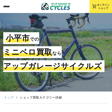
shopping_cart
オンライン
ショップ
小平市
での
ミニベロ買取
なら
アップガレージサイクルズ
トップ
ショップ買取カテゴリー詳細