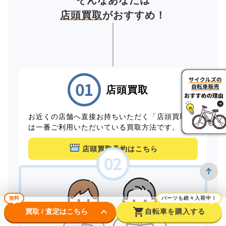
そんなあなたは
店頭買取
がおすすめ！
店頭買取
お近くの店舗へ直接お持ちいただく「店頭買取」
は一番ご利用いただいている買取方法です。
店頭買取予約はこちら
無料
パーツも続々入荷中！
keyboard_arrow_down
shopping_cart
買取 / 査定はこちら
自転車を購入する