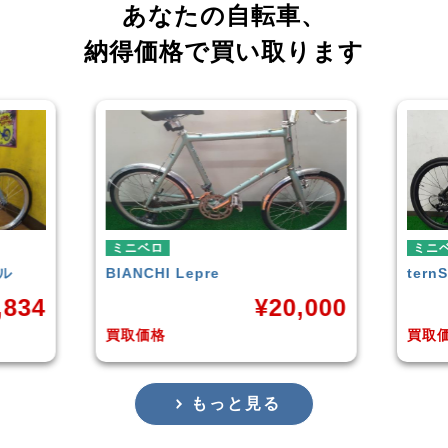
あなたの自転車、
納得価格で買い取ります
ミニベロ
ミニ
tern
SURGE 2021年モデル
TER
,000
¥
33,249
買取価格
買取
もっと見る