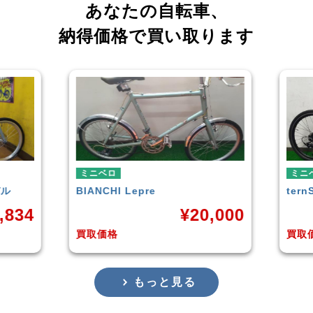
あなたの自転車、
納得価格で買い取ります
ミニベロ
ミ
tern
SURGE 2021年モデル
T
0,000
¥
33,249
買取価格
買
もっと見る