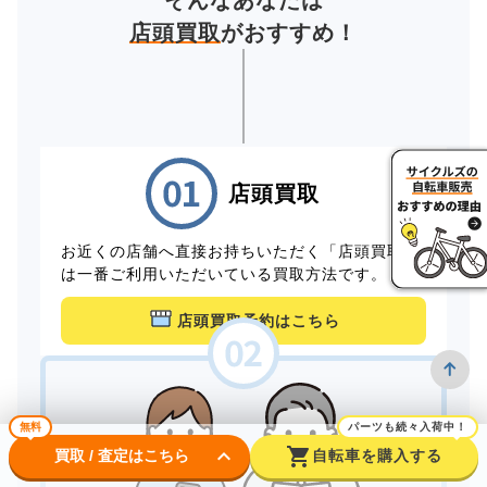
そんなあなたは
店頭買取
がおすすめ！
店頭買取
お近くの店舗へ直接お持ちいただく「店頭買取」
は一番ご利用いただいている買取方法です。
店頭買取予約はこちら
無料
パーツも続々入荷中！
keyboard_arrow_down
shopping_cart
買取 / 査定はこちら
自転車を購入する