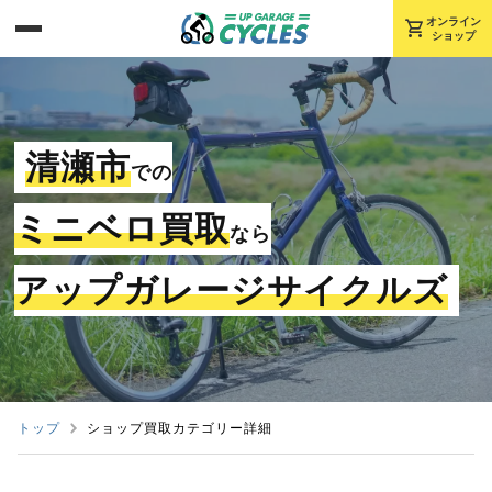
shopping_cart
オンライン
ショップ
清瀬市
での
ミニベロ買取
なら
アップガレージサイクルズ
トップ
ショップ買取カテゴリー詳細