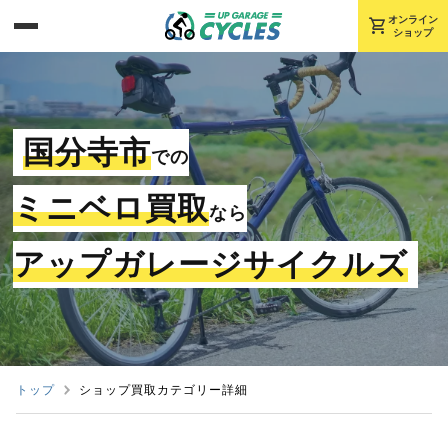
shopping_cart
オンライン
ショップ
国分寺市
での
ミニベロ買取
なら
アップガレージサイクルズ
トップ
ショップ買取カテゴリー詳細