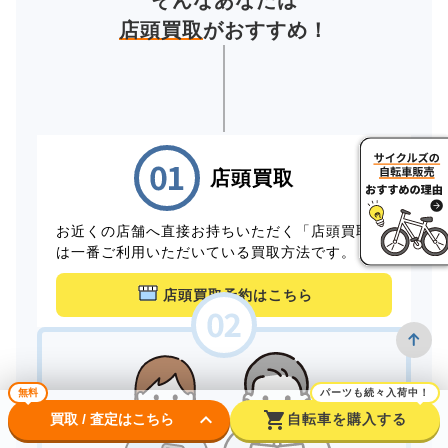
そんなあなたは
店頭買取
がおすすめ！
店頭買取
お近くの店舗へ直接お持ちいただく「店頭買取」
は一番ご利用いただいている買取方法です。
店頭買取予約はこちら
無料
パーツも続々入荷中！
keyboard_arrow_down
shopping_cart
買取 / 査定はこちら
自転車を購入する