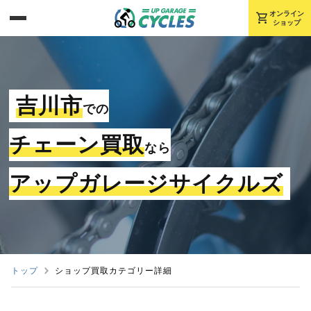
shopping_cart
オンライン
ショップ
吉川市
での
チェーン買取
なら
アップガレージサイクルズ
トップ
ショップ買取カテゴリー詳細