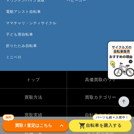
マウンテンバイク買取
ベビーカー
電動アシスト自転車
ママチャリ・シティサイクル
子ども用自転車
折りたたみ自転車
ミニベロ
トップ
高価買取のワケ
買取方法
買取カテゴリー
買取実績
自転車のコラム
無料
パーツも続々入荷中！
keyboard_arrow_down
shopping_cart
買取 / 査定はこちら
自転車を購入する
店舗一覧
よくある質問