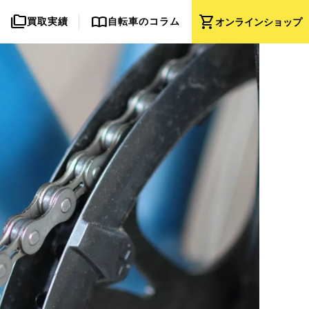
folder_copy
import_contacts
shopping_cart
買取実績
自転車のコラム
オンライン
ショップ