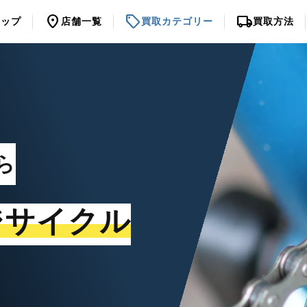
location_on
sell
local_shipping
トップ
店舗一覧
買取カテゴリー
買取方法
ら
ジサイクル