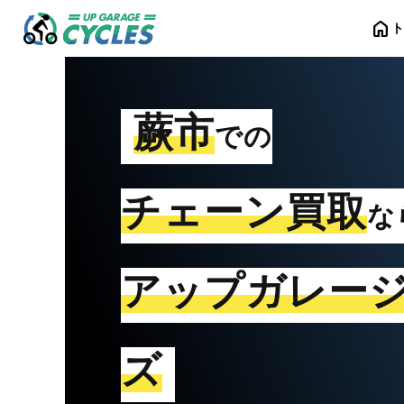
home
蕨市
での
チェーン買取
な
アップガレー
ズ