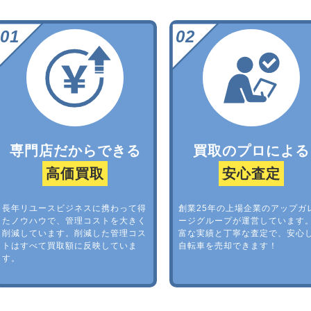
専門店だからできる
買取のプロによる
高価買取
安心査定
長年リユースビジネスに携わって得
創業25年の上場企業のアップガ
たノウハウで、管理コストを大きく
ージグループが運営しています
削減しています。削減した管理コス
富な実績と丁寧な査定で、安心
トはすべて買取額に反映していま
自転車を売却できます！
す。