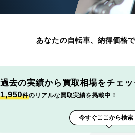
あなたの自転車、
納得価格
過去の実績から
買取相場をチェッ
1,950
件
のリアルな買取実績を掲載中！
今すぐここから検索