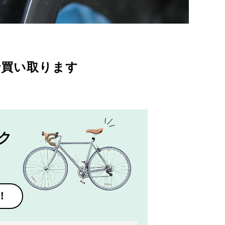
で買い取ります
ク
！