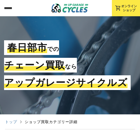
shopping_cart
オンライン
ショップ
春日部市
での
チェーン買取
なら
アップガレージサイクルズ
トップ
ショップ買取カテゴリー詳細