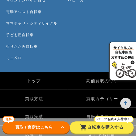
マウンテンバイク買取
ベビーカー
電動アシスト自転車
ママチャリ・シティサイクル
子ども用自転車
折りたたみ自転車
ミニベロ
トップ
高価買取のワケ
買取方法
買取カテゴリー
買取実績
自転車のコラム
無料
パーツも続々入荷中！
keyboard_arrow_down
shopping_cart
買取 / 査定はこちら
自転車を購入する
店舗一覧
よくある質問