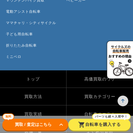
マウンテンバイク買取
ベビーカー
電動アシスト自転車
ママチャリ・シティサイクル
子ども用自転車
折りたたみ自転車
ミニベロ
トップ
高価買取のワケ
買取方法
買取カテゴリー
買取実績
自転車のコラム
無料
パーツも続々入荷中！
keyboard_arrow_down
shopping_cart
買取 / 査定はこちら
自転車を購入する
店舗一覧
よくある質問