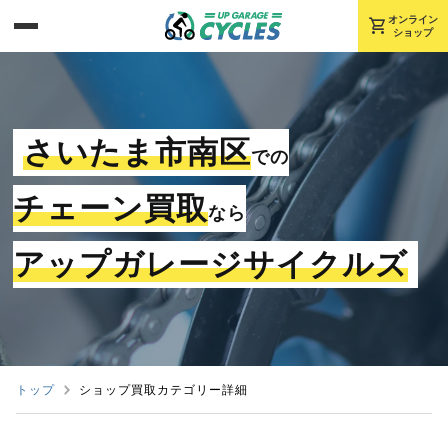
shopping_cart
オンライン
ショップ
さいたま市南区
での
チェーン買取
なら
アップガレージサイクルズ
トップ
ショップ買取カテゴリー詳細