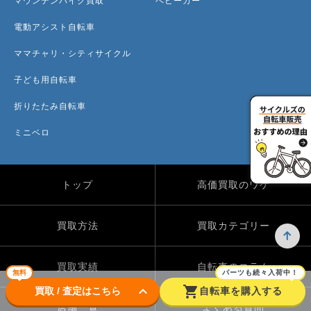
マウンテンバイク買取
ベビーカー
電動アシスト自転車
ママチャリ・シティサイクル
子ども用自転車
折りたたみ自転車
ミニベロ
トップ
高価買取のワケ
買取方法
買取カテゴリー
買取実績
自転車のコラム
無料
パーツも続々入荷中！
keyboard_arrow_down
shopping_cart
買取 / 査定はこちら
自転車を購入する
店舗一覧
よくある質問