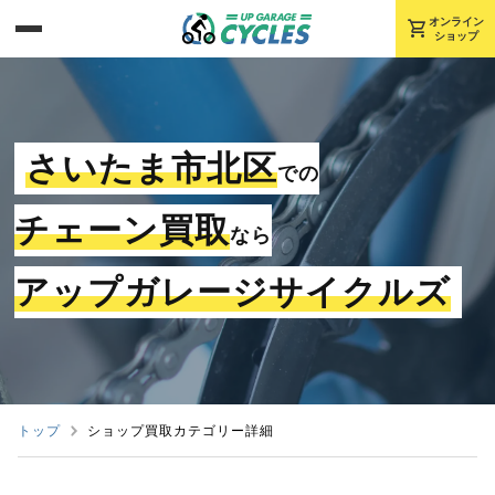
shopping_cart
オンライン
ショップ
さいたま市北区
での
チェーン買取
なら
アップガレージサイクルズ
トップ
ショップ買取カテゴリー詳細