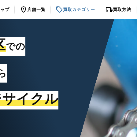
location_on
sell
local_shipping
トップ
店舗一覧
買取カテゴリー
買取方法
区
での
ら
ジサイクル