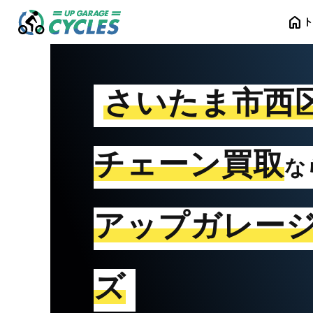
home
さいたま市西
チェーン買取
な
アップガレー
ズ