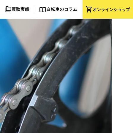
folder_copy
import_contacts
shopping_cart
買取実績
自転車のコラム
オンライン
ショップ