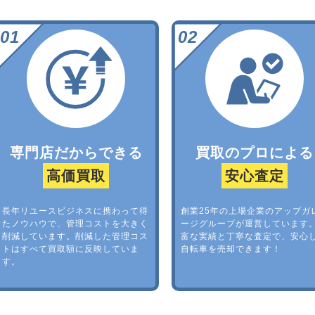
専門店だからできる
買取のプロによる
高価買取
安心査定
長年リユースビジネスに携わって得
創業25年の上場企業のアップガ
たノウハウで、管理コストを大きく
ージグループが運営しています
削減しています。削減した管理コス
富な実績と丁寧な査定で、安心
トはすべて買取額に反映していま
自転車を売却できます！
す。