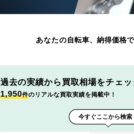
あなたの自転車、
納得価格
過去の実績から
買取相場をチェッ
1,950
件
のリアルな買取実績を掲載中！
今すぐここから検索