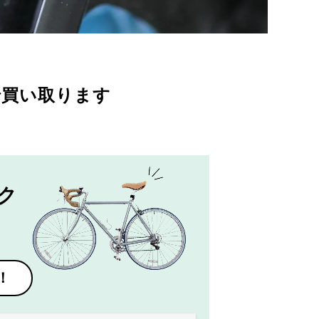
で買い取ります
ク
！