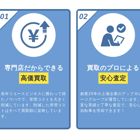
専門店だからできる
買取のプロによる
高価買取
安心査定
長年リユースビジネスに携わって得
創業25年の上場企業のアップガ
たノウハウで、管理コストを大きく
ージグループが運営しています
削減しています。削減した管理コス
富な実績と丁寧な査定で、安心
トはすべて買取額に反映していま
自転車を売却できます！
す。