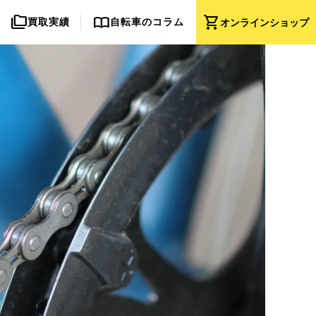
folder_copy
import_contacts
shopping_cart
買取実績
自転車のコラム
オンライン
ショップ