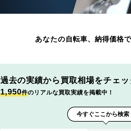
あなたの自転車、
納得価格
過去の実績から
買取相場をチェッ
1,950
件
のリアルな買取実績を掲載中！
今すぐここから検索