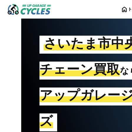
home
さいたま市中
チェーン買取
な
アップガレー
ズ