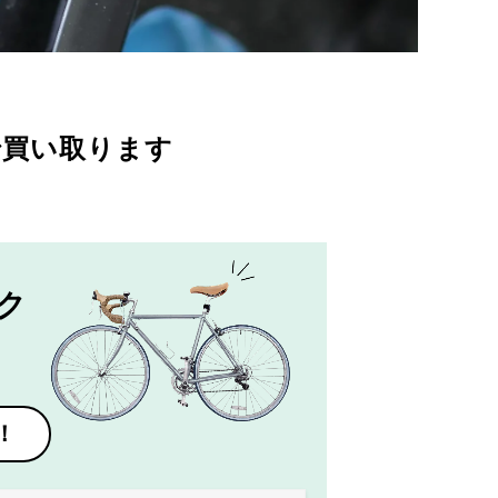
で買い取ります
ク
！