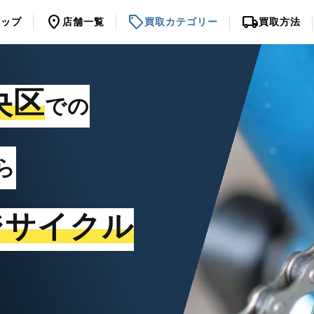
location_on
sell
local_shipping
トップ
店舗一覧
買取カテゴリー
買取方法
央区
での
ら
ジサイクル