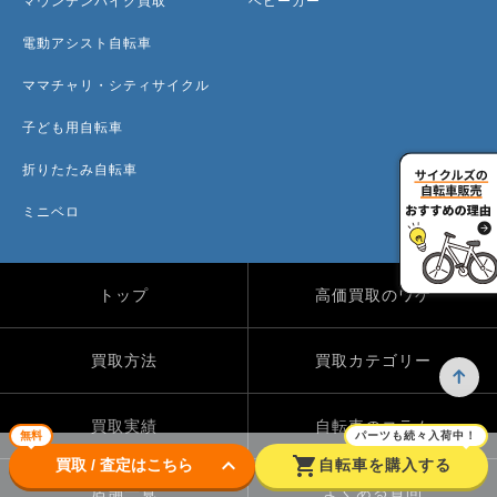
マウンテンバイク買取
ベビーカー
電動アシスト自転車
ママチャリ・シティサイクル
子ども用自転車
折りたたみ自転車
ミニベロ
トップ
高価買取のワケ
買取方法
買取カテゴリー
買取実績
自転車のコラム
無料
パーツも続々入荷中！
keyboard_arrow_down
shopping_cart
買取 / 査定はこちら
自転車を購入する
店舗一覧
よくある質問