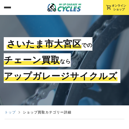
shopping_cart
オンライン
ショップ
さいたま市大宮区
での
チェーン買取
なら
アップガレージサイクルズ
トップ
ショップ買取カテゴリー詳細