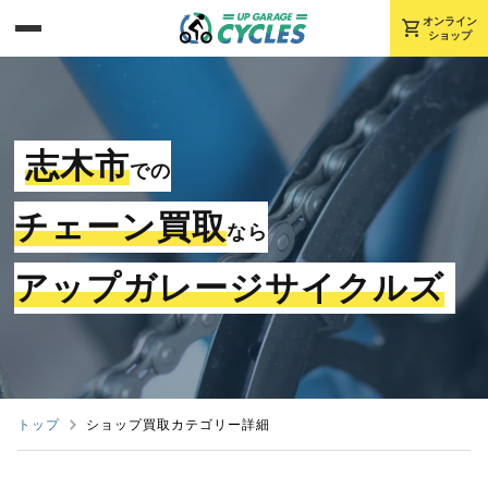
shopping_cart
オンライン
ショップ
志木市
での
チェーン買取
なら
アップガレージサイクルズ
トップ
ショップ買取カテゴリー詳細