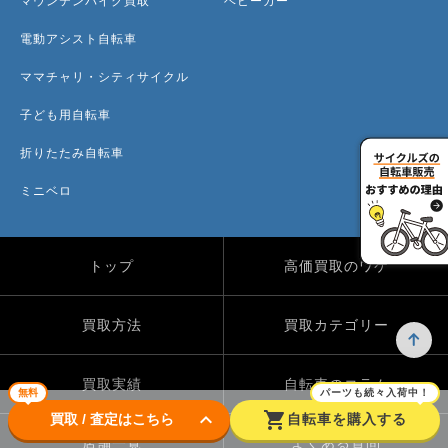
マウンテンバイク買取
ベビーカー
電動アシスト自転車
ママチャリ・シティサイクル
子ども用自転車
折りたたみ自転車
ミニベロ
トップ
高価買取のワケ
買取方法
買取カテゴリー
買取実績
自転車のコラム
無料
パーツも続々入荷中！
keyboard_arrow_down
shopping_cart
買取 / 査定はこちら
自転車を購入する
店舗一覧
よくある質問