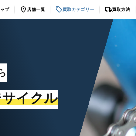
location_on
sell
local_shipping
トップ
店舗一覧
買取カテゴリー
買取方法
ら
ジサイクル