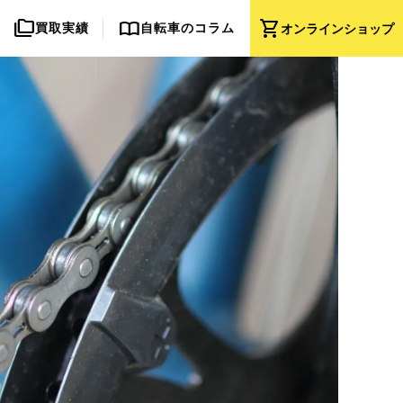
folder_copy
import_contacts
shopping_cart
買取実績
自転車のコラム
オンライン
ショップ