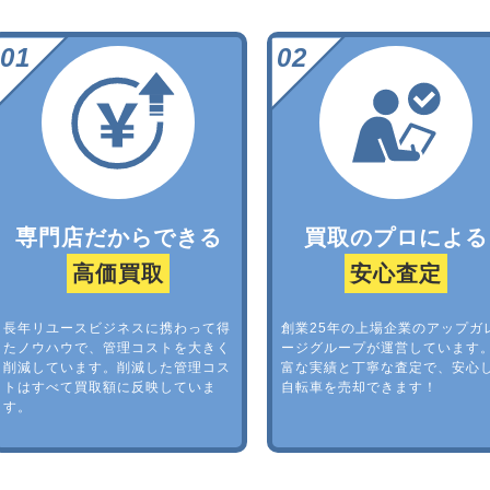
専門店だからできる
買取のプロによる
高価買取
安心査定
長年リユースビジネスに携わって得
創業25年の上場企業のアップガ
たノウハウで、管理コストを大きく
ージグループが運営しています
削減しています。削減した管理コス
富な実績と丁寧な査定で、安心
トはすべて買取額に反映していま
自転車を売却できます！
す。