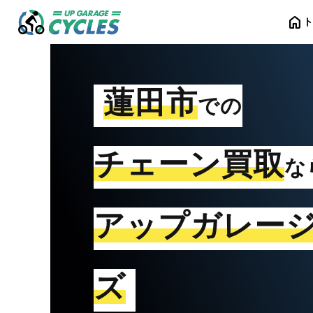
home
蓮田市
での
チェーン買取
な
アップガレー
ズ