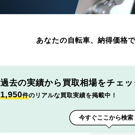
あなたの自転車、
納得価格
過去の実績から
買取相場をチェッ
1,950
件
のリアルな買取実績を掲載中！
今すぐここから検索