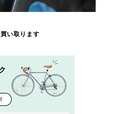
で買い取ります
ク
！