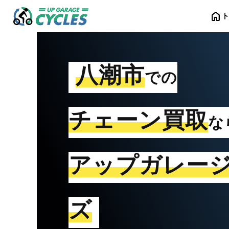
home
八潮市
での
チェーン買取
な
アップガレー
ズ