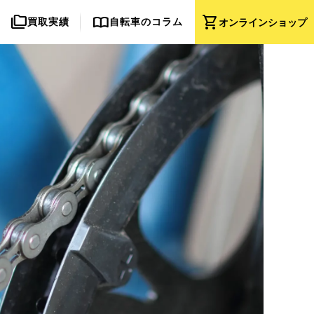
folder_copy
import_contacts
shopping_cart
買取実績
自転車のコラム
オンライン
ショップ