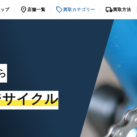
location_on
sell
local_shipping
トップ
店舗一覧
買取カテゴリー
買取方法
ら
ジサイクル