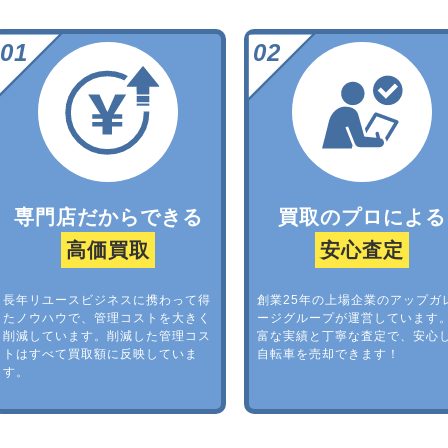
専門店だからできる
買取のプロによる
高価買取
安心査定
長年リユースビジネスに携わって得
創業25年の上場企業のアップガ
たノウハウで、管理コストを大きく
ージグループが運営しています
削減しています。削減した管理コス
富な実績と丁寧な査定で、安心
トはすべて買取額に反映していま
自転車を売却できます！
す。