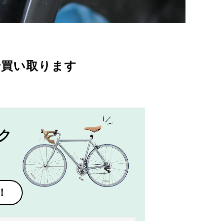
で買い取ります
ク
！