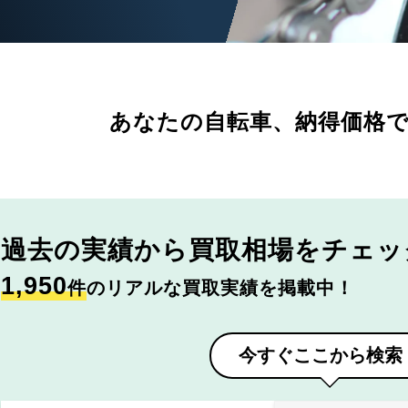
あなたの自転車、
納得価格
過去の実績から
買取相場をチェッ
1,950
件
のリアルな買取実績を掲載中！
今すぐここから検索