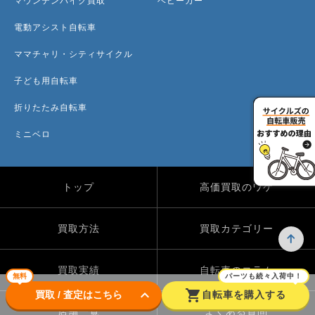
マウンテンバイク買取
ベビーカー
電動アシスト自転車
ママチャリ・シティサイクル
子ども用自転車
折りたたみ自転車
ミニベロ
トップ
高価買取のワケ
買取方法
買取カテゴリー
買取実績
自転車のコラム
無料
パーツも続々入荷中！
keyboard_arrow_down
shopping_cart
買取 / 査定はこちら
自転車を購入する
店舗一覧
よくある質問