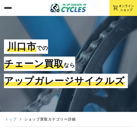
shopping_cart
オンライン
ショップ
川口市
での
チェーン買取
なら
アップガレージサイクルズ
トップ
ショップ買取カテゴリー詳細