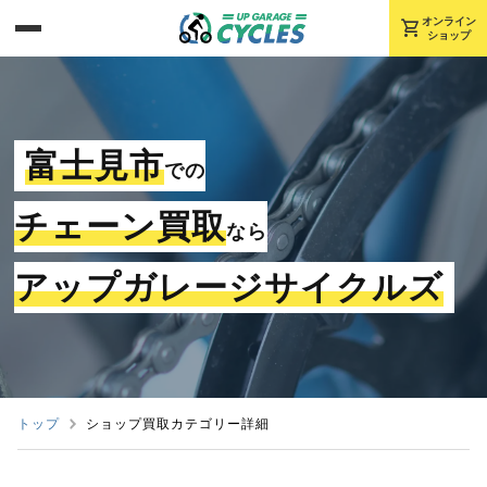
shopping_cart
オンライン
ショップ
富士見市
での
チェーン買取
なら
アップガレージサイクルズ
トップ
ショップ買取カテゴリー詳細