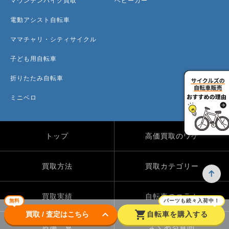
マウンテンバイク買取
ベビーカー
電動アシスト自転車
ママチャリ・シティサイクル
子ども用自転車
折りたたみ自転車
ミニベロ
トップ
高価買取のワケ
買取方法
買取カテゴリー
買取実績
自転車のコラム
無料
パーツも続々入荷中！
keyboard_arrow_down
shopping_cart
買取 / 査定はこちら
自転車を購入する
店舗一覧
よくある質問