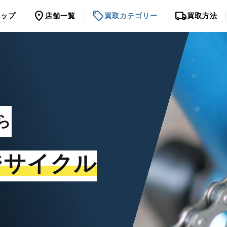
location_on
sell
local_shipping
トップ
店舗一覧
買取カテゴリー
買取方法
ら
ジサイクル