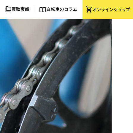
folder_copy
import_contacts
shopping_cart
買取実績
自転車のコラム
オンライン
ショップ