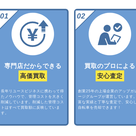
専門店だからできる
買取のプロによる
高価買取
安心査定
長年リユースビジネスに携わって得
創業25年の上場企業のアップガ
たノウハウで、管理コストを大きく
ージグループが運営しています
削減しています。削減した管理コス
富な実績と丁寧な査定で、安心
トはすべて買取額に反映していま
自転車を売却できます！
す。