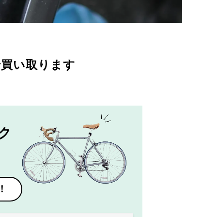
で買い取ります
ク
！