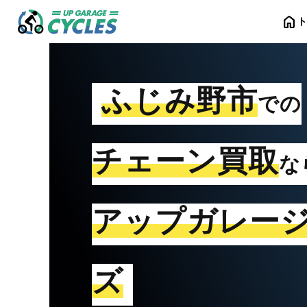
home
ふじみ野市
での
チェーン買取
な
アップガレー
ズ