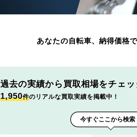
あなたの自転車、
納得価格
過去の実績から
買取相場をチェッ
1,950
件
のリアルな買取実績を掲載中！
今すぐここから検索