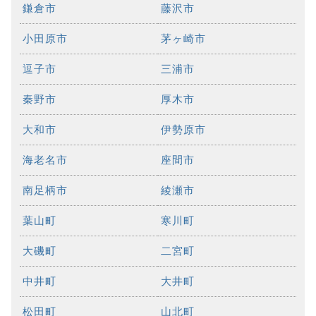
鎌倉市
藤沢市
小田原市
茅ヶ崎市
逗子市
三浦市
秦野市
厚木市
大和市
伊勢原市
海老名市
座間市
南足柄市
綾瀬市
葉山町
寒川町
大磯町
二宮町
中井町
大井町
松田町
山北町