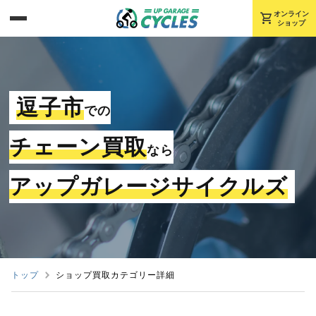
shopping_cart
オンライン
ショップ
逗子市
での
チェーン買取
なら
アップガレージサイクルズ
トップ
ショップ買取カテゴリー詳細