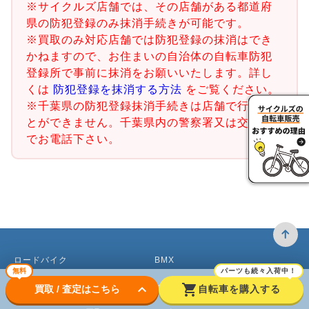
※サイクルズ店舗では、その店舗がある都道府
県の防犯登録のみ抹消手続きが可能です。
※買取のみ対応店舗では防犯登録の抹消はでき
かねますので、お住まいの自治体の自転車防犯
登録所で事前に抹消をお願いいたします。詳し
くは
防犯登録を抹消する方法
をご覧ください。
※千葉県の防犯登録抹消手続きは店舗で行うこ
とができません。千葉県内の警察署又は交番ま
でお電話下さい。
ロードバイク
BMX
無料
パーツも続々入荷中！
クロスバイク買取
ピストバイク
keyboard_arrow_down
shopping_cart
買取 / 査定はこちら
自転車を購入する