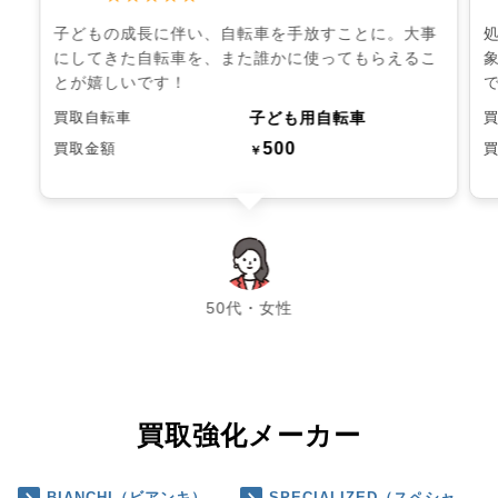
子どもの成長に伴い、自転車を手放すことに。大事
にしてきた自転車を、また誰かに使ってもらえるこ
とが嬉しいです！
子ども用自転車
買取自転車
500
買取金額
￥
chevron_left
chevron_right
50代・女性
買取強化メーカー
BIANCHI（ビアンキ）
SPECIALIZED（スペシャ