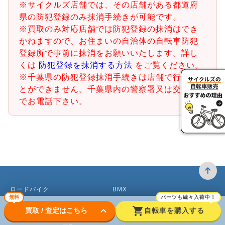
※サイクルズ店舗では、その店舗がある都道府
県の防犯登録のみ抹消手続きが可能です。
※買取のみ対応店舗では防犯登録の抹消はでき
かねますので、お住まいの自治体の自転車防犯
登録所で事前に抹消をお願いいたします。詳し
くは
防犯登録を抹消する方法
をご覧ください。
※千葉県の防犯登録抹消手続きは店舗で行うこ
とができません。千葉県内の警察署又は交番ま
でお電話下さい。
ロードバイク
BMX
無料
パーツも続々入荷中！
クロスバイク買取
ピストバイク
keyboard_arrow_down
shopping_cart
買取 / 査定はこちら
自転車を購入する