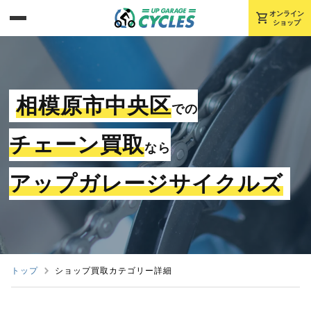
shopping_cart
オンライン
ショップ
相模原市中央区
での
チェーン買取
なら
アップガレージサイクルズ
トップ
ショップ買取カテゴリー詳細