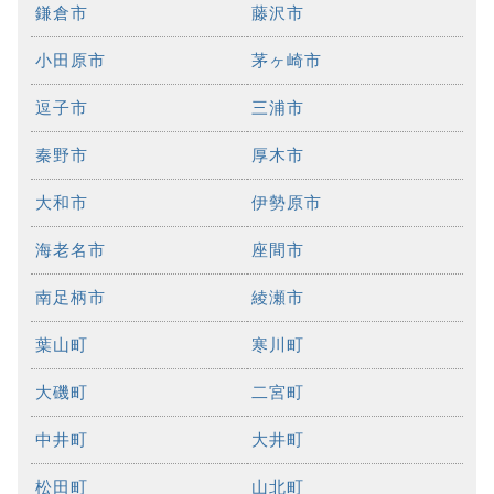
鎌倉市
藤沢市
小田原市
茅ヶ崎市
逗子市
三浦市
秦野市
厚木市
大和市
伊勢原市
海老名市
座間市
南足柄市
綾瀬市
葉山町
寒川町
大磯町
二宮町
中井町
大井町
松田町
山北町