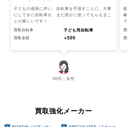
子どもの成長に伴い、自転車を手放すことに。大事
にしてきた自転車を、また誰かに使ってもらえるこ
とが嬉しいです！
子ども用自転車
買取自転車
500
買取金額
￥
chevron_left
chevron_right
50代・女性
買取強化メーカー
BIANCHI（ビアンキ）
SPECIALIZED（スペシャ