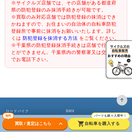
※サイクルズ店舗では、その店舗がある都道府
県の防犯登録のみ抹消手続きが可能です。
※買取のみ対応店舗では防犯登録の抹消はでき
かねますので、お住まいの自治体の自転車防犯
登録所で事前に抹消をお願いいたします。詳し
くは
防犯登録を抹消する方法
をご覧ください。
※千葉県の防犯登録抹消手続きは店舗で行うこ
とができません。千葉県内の警察署又は交番ま
でお電話下さい。
ロードバイク
BMX
無料
パーツも続々入荷中！
クロスバイク買取
ピストバイク
keyboard_arrow_down
shopping_cart
買取 / 査定はこちら
自転車を購入する