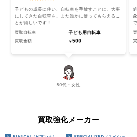
子どもの成長に伴い、自転車を手放すことに。大事
にしてきた自転車を、また誰かに使ってもらえるこ
とが嬉しいです！
子ども用自転車
買取自転車
500
買取金額
￥
chevron_left
chevron_right
50代・女性
買取強化メーカー
BIANCHI（ビアンキ）
SPECIALIZED（スペシャ