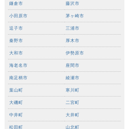
鎌倉市
藤沢市
小田原市
茅ヶ崎市
逗子市
三浦市
秦野市
厚木市
大和市
伊勢原市
海老名市
座間市
南足柄市
綾瀬市
葉山町
寒川町
大磯町
二宮町
中井町
大井町
松田町
山北町