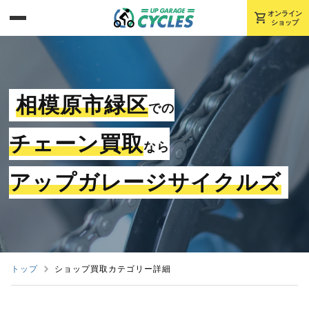
shopping_cart
オンライン
ショップ
相模原市緑区
での
チェーン買取
なら
アップガレージサイクルズ
トップ
ショップ買取カテゴリー詳細