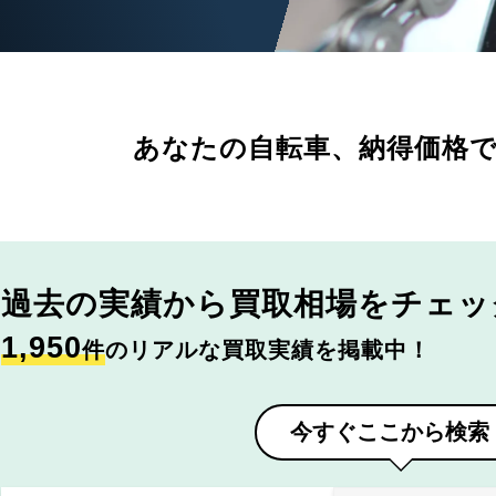
あなたの自転車、
納得価格
過去の実績から
買取相場をチェッ
1,950
件
のリアルな買取実績を掲載中！
今すぐここから検索