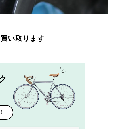
で買い取ります
ク
！