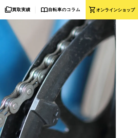
folder_copy
import_contacts
shopping_cart
買取実績
自転車のコラム
オンライン
ショップ