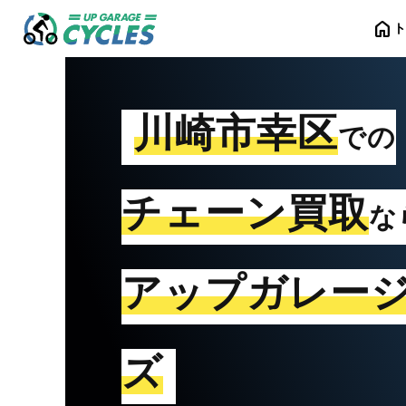
home
川崎市幸区
での
チェーン買取
な
アップガレー
ズ