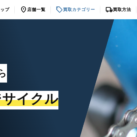
location_on
sell
local_shipping
トップ
店舗一覧
買取カテゴリー
買取方法
ら
ジサイクル