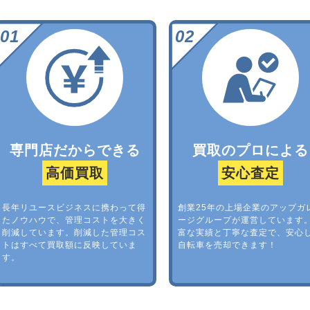
専門店だからできる
買取のプロによる
高価買取
安心査定
長年リユースビジネスに携わって得
創業25年の上場企業のアップガ
たノウハウで、管理コストを大きく
ージグループが運営しています
削減しています。削減した管理コス
富な実績と丁寧な査定で、安心
トはすべて買取額に反映していま
自転車を売却できます！
す。