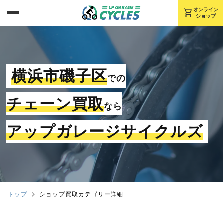
shopping_cart
オンライン
ショップ
横浜市磯子区
での
チェーン買取
なら
アップガレージサイクルズ
トップ
ショップ買取カテゴリー詳細