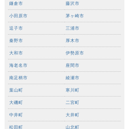
鎌倉市
藤沢市
小田原市
茅ヶ崎市
逗子市
三浦市
秦野市
厚木市
大和市
伊勢原市
海老名市
座間市
南足柄市
綾瀬市
葉山町
寒川町
大磯町
二宮町
中井町
大井町
松田町
山北町