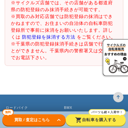
※サイクルズ店舗では、その店舗がある都道府
県の防犯登録のみ抹消手続きが可能です。
※買取のみ対応店舗では防犯登録の抹消はでき
かねますので、お住まいの自治体の自転車防犯
登録所で事前に抹消をお願いいたします。詳し
くは
防犯登録を抹消する方法
をご覧ください。
※千葉県の防犯登録抹消手続きは店舗で行うこ
とができません。千葉県内の警察署又は交番ま
でお電話下さい。
ロードバイク
BMX
無料
パーツも続々入荷中！
クロスバイク買取
ピストバイク
keyboard_arrow_down
shopping_cart
買取 / 査定はこちら
自転車を購入する