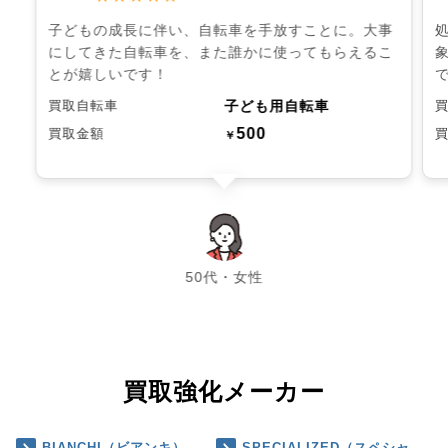
子どもの成長に伴い、自転車を手放すことに。大事
にしてきた自転車を、また誰かに使ってもらえるこ
とが嬉しいです！
子ども用自転車
買取自転車
500
買取金額
￥
chevron_left
chevron_right
50代・女性
買取強化メーカー
BIANCHI（ビアンキ）
SPECIALIZED（スペシャ