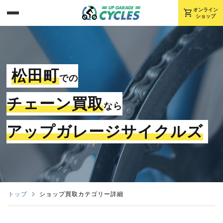
shopping_cart
オンライン
ショップ
松田町
での
チェーン買取
なら
アップガレージサイクルズ
トップ
ショップ買取カテゴリー詳細