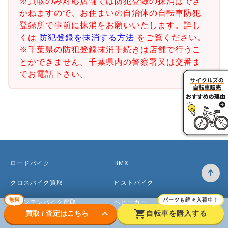
※買取のみ対応店舗では防犯登録の抹消はでき
かねますので、お住まいの自治体の自転車防犯
登録所で事前に抹消をお願いいたします。詳し
くは
防犯登録を抹消する方法
をご覧ください。
※千葉県の防犯登録抹消手続きは店舗で行うこ
とができません。千葉県内の警察署又は交番ま
でお電話下さい。
ロードバイク
BMX
クロスバイク買取
ピストバイク
無料
パーツも続々入荷中！
マウンテンバイク買取
ベビーカー
keyboard_arrow_down
shopping_cart
買取 / 査定はこちら
自転車を購入する
電動アシスト自転車