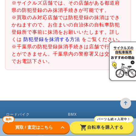
※サイクルズ店舗では、その店舗がある都道府
県の防犯登録のみ抹消手続きが可能です。
※買取のみ対応店舗では防犯登録の抹消はでき
かねますので、お住まいの自治体の自転車防犯
登録所で事前に抹消をお願いいたします。詳し
くは
防犯登録を抹消する方法
をご覧ください。
※千葉県の防犯登録抹消手続きは店舗で行うこ
とができません。千葉県内の警察署又は交番ま
でお電話下さい。
ロードバイク
BMX
無料
パーツも続々入荷中！
クロスバイク買取
ピストバイク
keyboard_arrow_down
shopping_cart
買取 / 査定はこちら
自転車を購入する