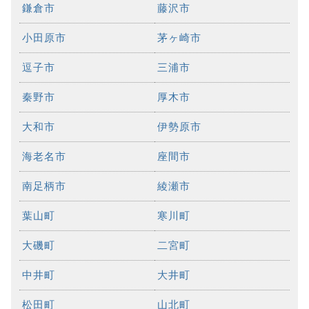
鎌倉市
藤沢市
小田原市
茅ヶ崎市
逗子市
三浦市
秦野市
厚木市
大和市
伊勢原市
海老名市
座間市
南足柄市
綾瀬市
葉山町
寒川町
大磯町
二宮町
中井町
大井町
松田町
山北町