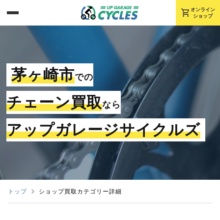
shopping_cart
オンライン
ショップ
茅ヶ崎市
での
チェーン買取
なら
アップガレージサイクルズ
トップ
ショップ買取カテゴリー詳細