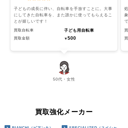
子どもの成長に伴い、自転車を手放すことに。大事
にしてきた自転車を、また誰かに使ってもらえるこ
とが嬉しいです！
子ども用自転車
買取自転車
500
買取金額
￥
chevron_left
chevron_right
50代・女性
買取強化メーカー
BIANCHI（ビアンキ）
SPECIALIZED（スペシャ