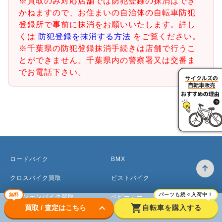
※買取のみ対応店舗では防犯登録の抹消はでき
かねますので、お住まいの自治体の自転車防犯
登録所で事前に抹消をお願いいたします。詳し
くは
防犯登録を抹消する方法
をご覧ください。
※千葉県の防犯登録抹消手続きは店舗で行うこ
とができません。千葉県内の警察署又は交番ま
でお電話下さい。
ロードバイク
BMX
クロスバイク買取
ピストバイク
無料
パーツも続々入荷中！
マウンテンバイク買取
ベビーカー
keyboard_arrow_down
shopping_cart
買取 / 査定はこちら
自転車を購入する
電動アシスト自転車