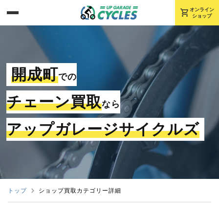
shopping_cart
オンライン
ショップ
開成町
での
チェーン買取
なら
アップガレージサイクルズ
トップ
ショップ買取カテゴリー詳細