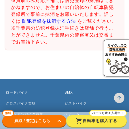
※買取のみ対応店舗では防犯登録の抹消はでき
かねますので、お住まいの自治体の自転車防犯
登録所で事前に抹消をお願いいたします。詳し
くは
防犯登録を抹消する方法
をご覧ください。
※千葉県の防犯登録抹消手続きは店舗で行うこ
とができません。千葉県内の警察署又は交番ま
でお電話下さい。
ロードバイク
BMX
クロスバイク買取
ピストバイク
無料
パーツも続々入荷中！
マウンテンバイク買取
ベビーカー
keyboard_arrow_down
shopping_cart
買取 / 査定はこちら
自転車を購入する
電動アシスト自転車