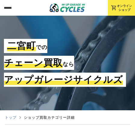
shopping_cart
オンライン
ショップ
二宮町
での
チェーン買取
なら
アップガレージサイクルズ
トップ
ショップ買取カテゴリー詳細