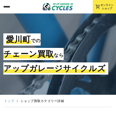
shopping_cart
オンライン
ショップ
愛川町
での
チェーン買取
なら
アップガレージサイクルズ
トップ
ショップ買取カテゴリー詳細