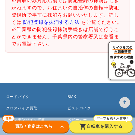
※買取のみ対応店舗では防犯登録の抹消はでき
かねますので、お住まいの自治体の自転車防犯
登録所で事前に抹消をお願いいたします。詳し
くは
防犯登録を抹消する方法
をご覧ください。
※千葉県の防犯登録抹消手続きは店舗で行うこ
とができません。千葉県内の警察署又は交番ま
でお電話下さい。
ロードバイク
BMX
クロスバイク買取
ピストバイク
無料
パーツも続々入荷中！
マウンテンバイク買取
ベビーカー
keyboard_arrow_down
shopping_cart
買取 / 査定はこちら
自転車を購入する
電動アシスト自転車