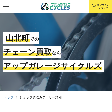
shopping_cart
オンライン
ショップ
山北町
での
チェーン買取
なら
アップガレージサイクルズ
トップ
ショップ買取カテゴリー詳細