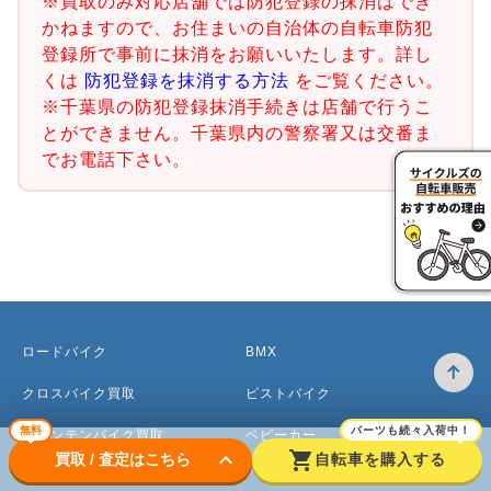
※買取のみ対応店舗では防犯登録の抹消はでき
かねますので、お住まいの自治体の自転車防犯
登録所で事前に抹消をお願いいたします。詳し
くは
防犯登録を抹消する方法
をご覧ください。
※千葉県の防犯登録抹消手続きは店舗で行うこ
とができません。千葉県内の警察署又は交番ま
でお電話下さい。
ロードバイク
BMX
クロスバイク買取
ピストバイク
無料
パーツも続々入荷中！
マウンテンバイク買取
ベビーカー
keyboard_arrow_down
shopping_cart
買取 / 査定はこちら
自転車を購入する
電動アシスト自転車