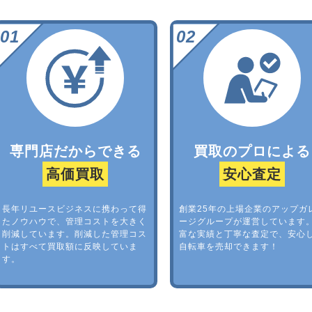
専門店だからできる
買取のプロによる
高価買取
安心査定
長年リユースビジネスに携わって得
創業25年の上場企業のアップガ
たノウハウで、管理コストを大きく
ージグループが運営しています
削減しています。削減した管理コス
富な実績と丁寧な査定で、安心
トはすべて買取額に反映していま
自転車を売却できます！
す。