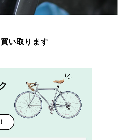
で買い取ります
ク
！