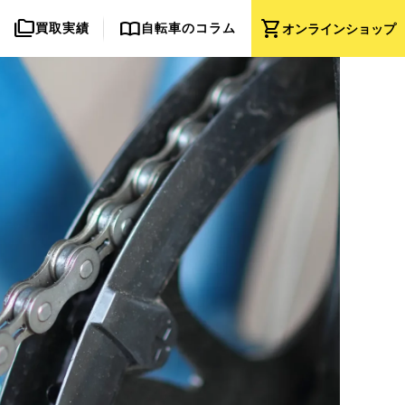
folder_copy
import_contacts
shopping_cart
買取実績
自転車のコラム
オンライン
ショップ