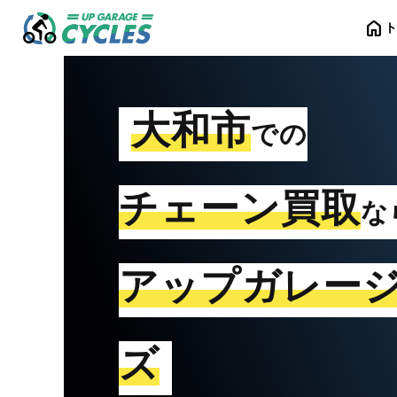
home
大和市
での
チェーン買取
な
アップガレー
ズ