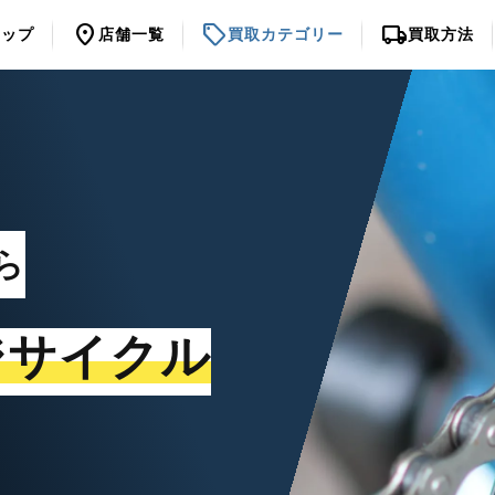
location_on
sell
local_shipping
トップ
店舗一覧
買取カテゴリー
買取方法
ら
ジサイクル