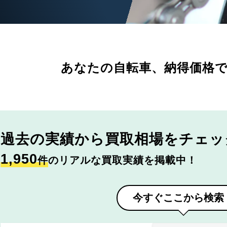
あなたの自転車、
納得価格
過去の実績から
買取相場をチェッ
1,950
件
のリアルな買取実績を掲載中！
今すぐここから検索