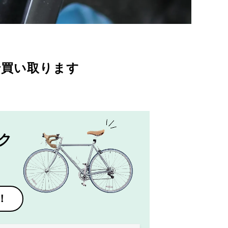
で買い取ります
ク
！