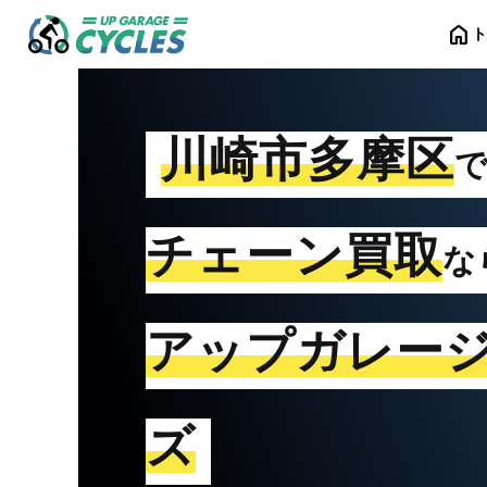
home
川崎市多摩区
チェーン買取
な
アップガレー
ズ