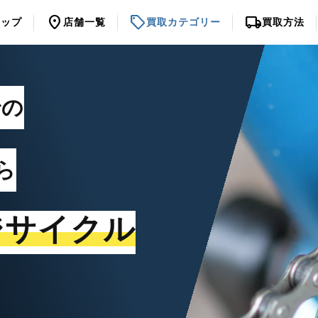
location_on
sell
local_shipping
トップ
店舗一覧
買取カテゴリー
買取方法
での
ら
ジサイクル