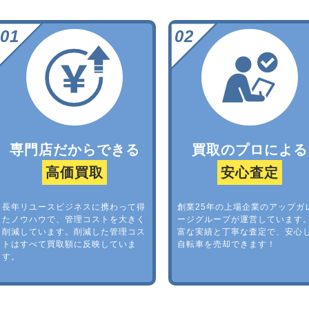
専門店だからできる
買取のプロによる
高価買取
安心査定
長年リユースビジネスに携わって得
創業25年の上場企業のアップガ
たノウハウで、管理コストを大きく
ージグループが運営しています
削減しています。削減した管理コス
富な実績と丁寧な査定で、安心
トはすべて買取額に反映していま
自転車を売却できます！
す。