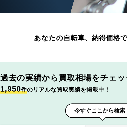
あなたの自転車、
納得価格
過去の実績から
買取相場をチェッ
1,950
件
のリアルな買取実績を掲載中！
今すぐここから検索