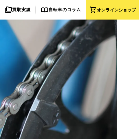
folder_copy
import_contacts
shopping_cart
買取実績
自転車のコラム
オンライン
ショップ