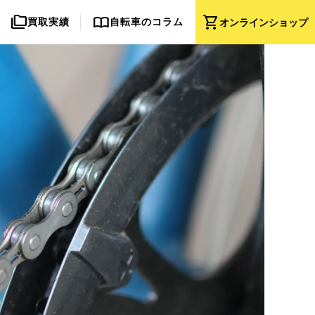
folder_copy
import_contacts
shopping_cart
買取実績
自転車のコラム
オンライン
ショップ