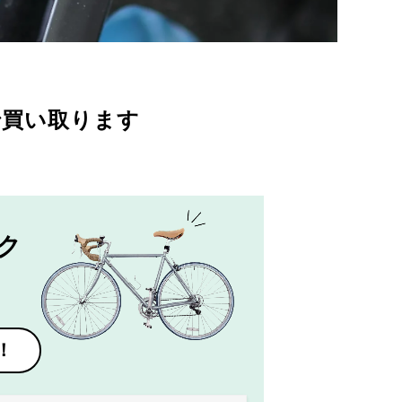
で買い取ります
ク
！