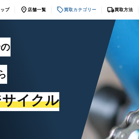
location_on
sell
local_shipping
トップ
店舗一覧
買取カテゴリー
買取方法
での
ら
ジサイクル