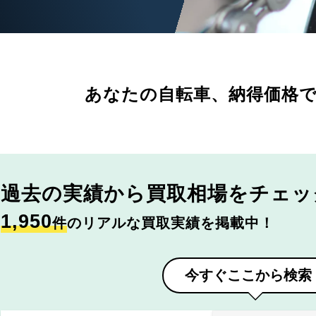
あなたの自転車、
納得価格
過去の実績から
買取相場をチェッ
1,950
件
のリアルな買取実績を掲載中！
今すぐここから検索