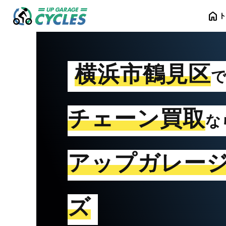
home
横浜市鶴見区
チェーン買取
な
アップガレー
ズ