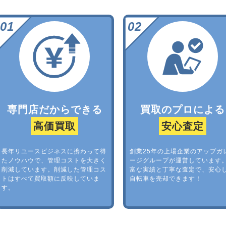
専門店だからできる
買取のプロによる
高価買取
安心査定
長年リユースビジネスに携わって得
創業25年の上場企業のアップガ
たノウハウで、管理コストを大きく
ージグループが運営しています
削減しています。削減した管理コス
富な実績と丁寧な査定で、安心
トはすべて買取額に反映していま
自転車を売却できます！
す。